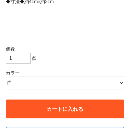
◆寸法◆約4cm×約3cm
個数
点
カラー
カートに入れる