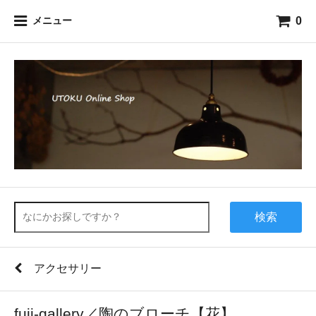
0
メニュー
検索
アクセサリー
fuji-gallery／陶のブローチ【花】