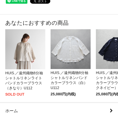
あなたにおすすめの商品
HUIS.／遠州織物8分袖
HUIS.／遠
HUIS.／遠州織物8分袖
シャトルリネンバンド
シャトルリネ
シャトルリネンライト
カラーブラウス（白）
カラーブラウ
バンドカラーブラウス
U112
クネイビー）U
（きなり）U112
25,080円(内税)
25,080円(内
SOLD OUT
ホーム