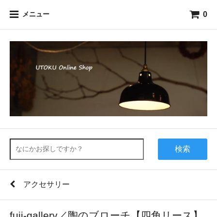
0
メニュー
検索
アクセサリー
fuji-gallery／陶のブローチ【四角リース】