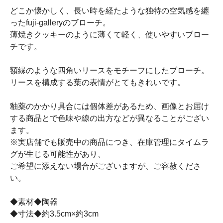
どこか懐かしく、長い時を経たような独特の空気感を纏
ったfuji-galleryのブローチ。
薄焼きクッキーのように薄くて軽く、使いやすいブロー
チです。
額縁のような四角いリースをモチーフにしたブローチ。
リースを構成する葉の表情がとてもきれいです。
釉薬のかかり具合には個体差があるため、画像とお届け
する商品とで色味や線の出方などが異なることがござい
ます。
※実店舗でも販売中の商品につき、在庫管理にタイムラ
グが生じる可能性があり、
ご希望に添えない場合がございますが、ご容赦くださ
い。
◆素材◆陶器
◆寸法◆約3.5cm×約3cm