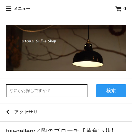
0
メニュー
検索
アクセサリー
fuji-gallery／陶のブローチ【黄色い花】