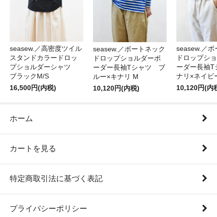
seasew.
seasew.／高密度ツイル
seasew.／ボートネック
ドロップショ
スタンドカラードロッ
ドロップショルダーボ
ーダー長袖T
プショルダーシャツ
ーダー長袖Tシャツ ブ
ナリ×ネイビ
ブラックM/S
ルー×キナリ M
10,120円(内
16,500円(内税)
10,120円(内税)
ホーム
カートを見る
特定商取引法に基づく表記
プライバシーポリシー